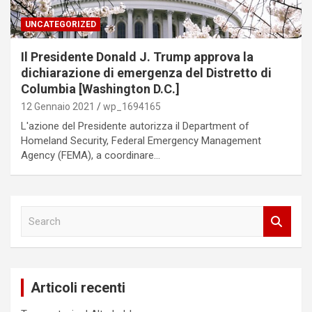
UNCATEGORIZED
Il Presidente Donald J. Trump approva la
dichiarazione di emergenza del Distretto di
Columbia [Washington D.C.]
12 Gennaio 2021
wp_1694165
L'azione del Presidente autorizza il Department of
Homeland Security, Federal Emergency Management
Agency (FEMA), a coordinare…
S
e
a
r
c
Articoli recenti
h