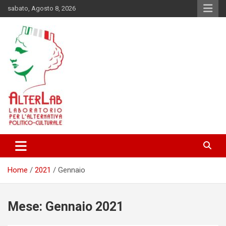
Skip
sabato, Agosto 8, 2026
to
content
Laboratorio per l'alternativa Politico-Culturale
AlterLab
Home
2021
Gennaio
Mese:
Gennaio 2021