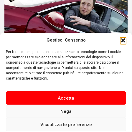
Gestisci Consenso
Per fornire le migliori esperienze, utilizziamo tecnologie come i cookie
per memorizzare e/o accedere alle informazioni del dispositivo. Il
POLITICA
consenso a queste tecnologie ci permetterà di elaborare dati come il
comportamento di navigazione o ID unici su questo sito. Non
GUERRA CULTURALE: Si prepara il terreno per
acconsentire o ritirare il consenso può influire negativamente su alcune
caratteristiche e funzioni.
il nuovo gigante mediatico di Trump?
22 Dicembre 2021
wp_1694165
Accetta
Nega
Visualizza le preferenze
Copyright © 2026
AlterLab
Privacy Policy