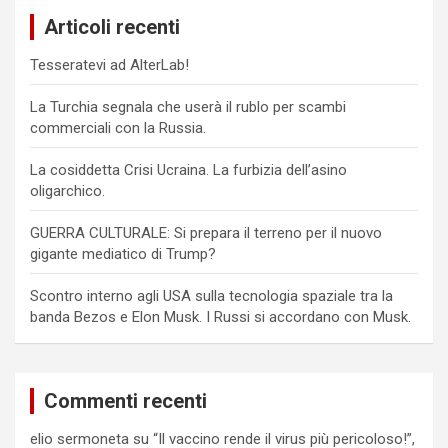
c
Articoli recenti
h
Tesseratevi ad AlterLab!
La Turchia segnala che userà il rublo per scambi
commerciali con la Russia.
La cosiddetta Crisi Ucraina. La furbizia dell’asino
oligarchico.
GUERRA CULTURALE: Si prepara il terreno per il nuovo
gigante mediatico di Trump?
Scontro interno agli USA sulla tecnologia spaziale tra la
banda Bezos e Elon Musk. I Russi si accordano con Musk.
Commenti recenti
elio sermoneta
su
“Il vaccino rende il virus più pericoloso!”,