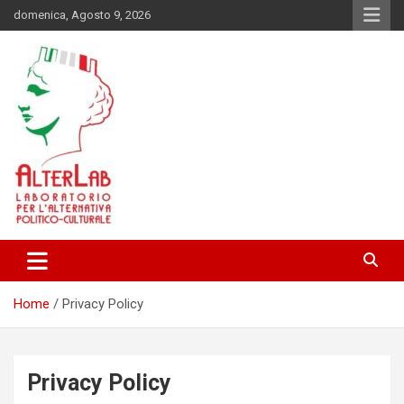
Skip
domenica, Agosto 9, 2026
to
content
Laboratorio per l'alternativa Politico-Culturale
AlterLab
Home
Privacy Policy
Privacy Policy