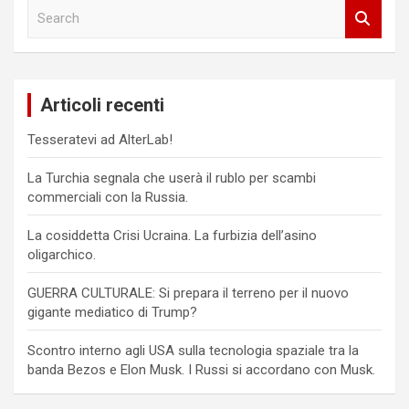
S
e
a
r
c
Articoli recenti
h
Tesseratevi ad AlterLab!
La Turchia segnala che userà il rublo per scambi
commerciali con la Russia.
La cosiddetta Crisi Ucraina. La furbizia dell’asino
oligarchico.
GUERRA CULTURALE: Si prepara il terreno per il nuovo
gigante mediatico di Trump?
Scontro interno agli USA sulla tecnologia spaziale tra la
banda Bezos e Elon Musk. I Russi si accordano con Musk.