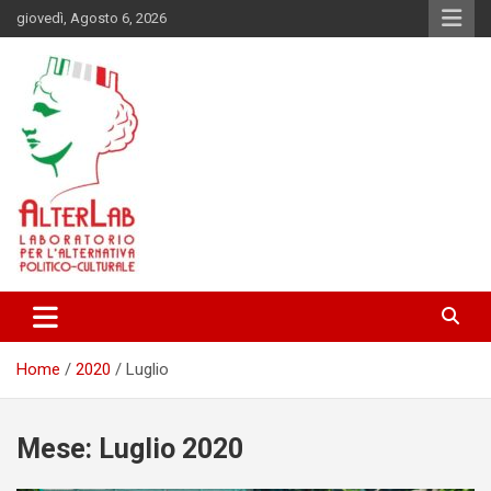
Skip
giovedì, Agosto 6, 2026
to
content
Laboratorio per l'alternativa Politico-Culturale
AlterLab
Home
2020
Luglio
Mese:
Luglio 2020