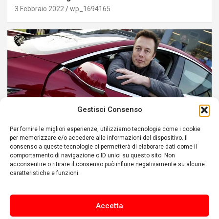
3 Febbraio 2022
wp_1694165
Gestisci Consenso
Per fornire le migliori esperienze, utilizziamo tecnologie come i cookie
per memorizzare e/o accedere alle informazioni del dispositivo. Il
POLITICA
consenso a queste tecnologie ci permetterà di elaborare dati come il
comportamento di navigazione o ID unici su questo sito. Non
GUERRA CULTURALE: Si prepara il terreno per
acconsentire o ritirare il consenso può influire negativamente su alcune
caratteristiche e funzioni.
il nuovo gigante mediatico di Trump?
22 Dicembre 2021
wp_1694165
Accetta