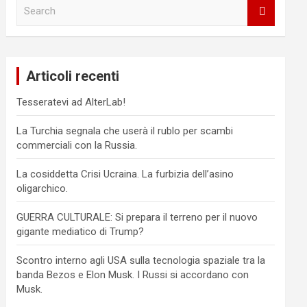
S
e
a
r
c
Articoli recenti
h
Tesseratevi ad AlterLab!
La Turchia segnala che userà il rublo per scambi
commerciali con la Russia.
La cosiddetta Crisi Ucraina. La furbizia dell’asino
oligarchico.
GUERRA CULTURALE: Si prepara il terreno per il nuovo
gigante mediatico di Trump?
Scontro interno agli USA sulla tecnologia spaziale tra la
banda Bezos e Elon Musk. I Russi si accordano con
Musk.