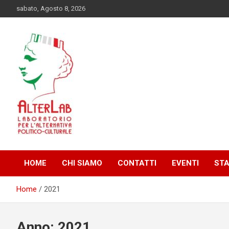
Skip
sabato, Agosto 8, 2026
to
content
Laboratorio per l'alternativa Politico-Culturale
AlterLab
HOME
CHI SIAMO
CONTATTI
EVENTI
ST
Home
2021
Anno:
2021