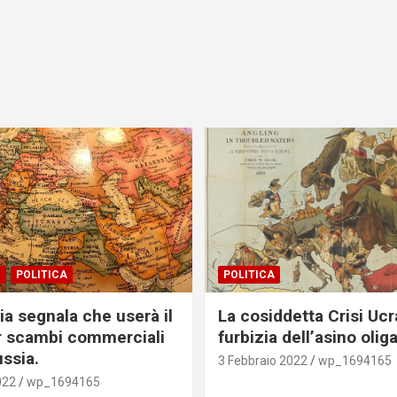
I
POLITICA
POLITICA
ia segnala che userà il
La cosiddetta Crisi Ucr
r scambi commerciali
furbizia dell’asino olig
ussia.
3 Febbraio 2022
wp_1694165
022
wp_1694165