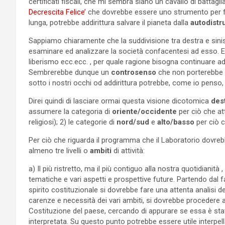
certificati fiscali, che mi sembra siano un cavallo di battagli
Decrescita Felice’
che dovrebbe essere uno strumento per fa
lunga, potrebbe addirittura salvare il pianeta dalla
autodistr
Sappiamo chiaramente che la suddivisione tra destra e sinis
esaminare ed analizzare la società confacentesi ad esso. Ebb
liberismo ecc.ecc. , per quale ragione bisogna continuare a
Sembrerebbe dunque un
controsenso
che non porterebbe a
sotto i nostri occhi od addirittura potrebbe, come io penso, 
Direi quindi di lasciare ormai questa visione dicotomica
des
assumere la categoria di
oriente/occidente
per ciò che att
religiosi); 2) le categorie di
nord/sud
e
alto/basso
per ciò c
Per ciò che riguarda il programma che il Laboratorio dovreb
almeno tre livelli o
ambiti
di attività:
a) Il più ristretto, ma il più contiguo alla nostra quotidianità ,
tematiche e vari aspetti e prospettive future. Partendo dal f
spirito costituzionale si dovrebbe fare una attenta analisi de
carenze e necessità dei vari ambiti, si dovrebbe procedere a
Costituzione del paese, cercando di appurare se essa è stat
interpretata. Su questo punto potrebbe essere utile interpel