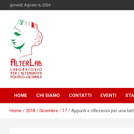
Skip
giovedì, Agosto 6, 2026
to
content
Laboratorio per l'alternativa Politico-Culturale
AlterLab
HOME
CHI SIAMO
CONTATTI
EVENTI
ST
Home
2018
Dicembre
17
Appunti e riflessioni per una tatt