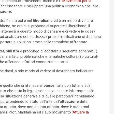
a di ambedue i movimenti. Infine c’è il
‘Movimento per la
r conoscere e sviluppare una politica economica che, alla
uzione.
tra è nata col e nel
liberalismo
ed è un modo di vedere,
ene, se ora ci si propone di superare il liberalismo, il
d attenersi a questo modo di pensare e di vedere le cose?
d analizzare con nettezza i problemi attuali che si dipanano
portare a soluzioni errate delle tematiche affrontate.
tra/sinistra
e propongo di adottare il seguente schema: 1)
iene a fatti, problematiche e tematiche culturali (o cultural-
he afferisce a fattori economici e sociali.
be darsi, a mio modo di vedere si dovrebbero individuare
 è quello che si riferisce al
paese
Italia con tutte le sue
atto che tutta la legislazione deve essere informata dallo
lla situazione generale e di quelle particolari individuando
pprofondendo lo stato dell’arte dell’
attuazione
della
a attuata, dove non è stata attuata, dove è stata mal
lare il Prof. Maddalena ed il suo movimento ‘
Attuare la