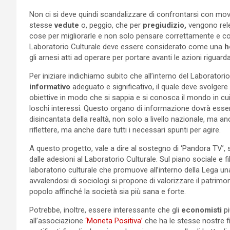
Non ci si deve quindi scandalizzare di confrontarsi con m
stesse
vedute
o, peggio, che per
pregiudizio,
vengono rele
cose per migliorarle e non solo pensare correttamente e con 
Laboratorio Culturale deve essere considerato come una
h
gli arnesi atti ad operare per portare avanti le azioni riguar
Per iniziare indichiamo subito che all’interno del Laborator
informativo
adeguato e significativo, il quale deve svolgere l
obiettive in modo che si sappia e si conosca il mondo in cu
loschi interessi. Questo organo di informazione dovrà esse
disincantata della realtà, non solo a livello nazionale, ma an
riflettere, ma anche dare tutti i necessari spunti per agire.
A questo progetto, vale a dire al sostegno di ‘Pandora TV’,
dalle adesioni al Laboratorio Culturale. Sul piano sociale e 
laboratorio culturale che promuove all’interno della Lega un
avvalendosi di sociologi si propone di valorizzare il patrimon
popolo affinché la società sia più sana e forte.
Potrebbe, inoltre, essere interessante che gli
economisti
p
all’associazione
‘Moneta Positiva’
che ha le stesse nostre fi