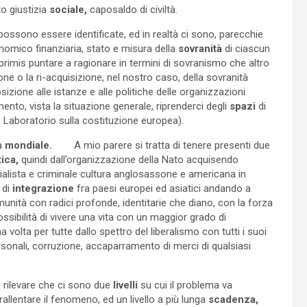
o giustizia
sociale,
caposaldo di civiltà.
possono essere identificate, ed in realtà ci sono, parecchie
onomico finanziaria, stato e misura della
sovranità
di ciascun
primis puntare a ragionare in termini di sovranismo che altro
ne o la ri-acquisizione, nel nostro caso, della sovranità
izione alle istanze e alle politiche delle organizzazioni
nto, vista la situazione generale, riprenderci degli
spazi
di
l Laboratorio sulla costituzione europea).
la
mondiale.
A mio parere si tratta di tenere presenti due
ica,
quindi dall’organizzazione della Nato acquisendo
rialista e criminale cultura anglosassone e americana in
 di
integrazione
fra paesi europei ed asiatici andando a
munità con radici profonde, identitarie che diano, con la forza
ssibilità di vivere una vita con un maggior grado di
 volta per tutte dallo spettro del liberalismo con tutti i suoi
rsonali, corruzione, accaparramento di merci di qualsiasi
 rilevare che ci sono due
livelli
su cui il problema va
allentare il fenomeno, ed un livello a più lunga
scadenza,