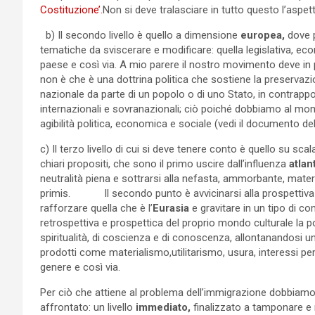
Costituzione’.
Non si deve tralasciare in tutto questo l’aspett
b) Il secondo livello è quello a dimensione
europea,
dove 
tematiche da sviscerare e modificare: quella legislativa, ec
paese e così via. A mio parere il nostro movimento deve in 
non è che è una dottrina politica che sostiene la preservazio
nazionale da parte di un popolo o di uno Stato, in contrappos
internazionali e sovranazionali; ciò poiché dobbiamo al mome
agibilità politica, economica e sociale (vedi il documento de
c) Il terzo livello di cui si deve tenere conto è quello su sca
chiari propositi, che sono il primo uscire dall’influenza
atlant
neutralità piena e sottrarsi alla nefasta, ammorbante, mate
primis. Il secondo punto è avvicinarsi alla prospettiva
rafforzare quella che è l’
Eurasia
e gravitare in un tipo di co
retrospettiva e prospettica del proprio mondo culturale la po
spiritualità, di coscienza e di conoscenza, allontanandosi una
prodotti come materialismo,utilitarismo, usura, interessi pe
genere e così via.
Per ciò che attiene al problema dell’immigrazione dobbiamo
affrontato: un livello
immediato,
finalizzato a tamponare e r