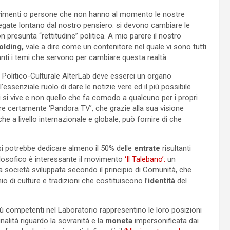
ovimenti o persone che non hanno al momento le nostre
gate lontano dal nostro pensiero: si devono cambiare le
presunta “rettitudine” politica. A mio parere il nostro
olding,
vale a dire come un contenitore nel quale vi sono tutti
danti i temi che servono per cambiare questa realtà.
io Politico-Culturale AlterLab deve esserci un organo
’essenziale ruolo di dare le notizie vere ed il più possibile
i si vive e non quello che fa comodo a qualcuno per i propri
re certamente ‘Pandora TV’, che grazie alla sua visione
che a livello internazionale e globale, può fornire di che
 si potrebbe dedicare almeno il 50% delle
entrate
risultanti
filosofico è interessante il movimento
‘Il Talebano’:
un
a società sviluppata secondo il principio di Comunità, che
io di culture e tradizioni che costituiscono l’
identità
del
iù competenti nel Laboratorio rappresentino le loro posizioni
nalità riguardo la sovranità e la
moneta
impersonificata dai