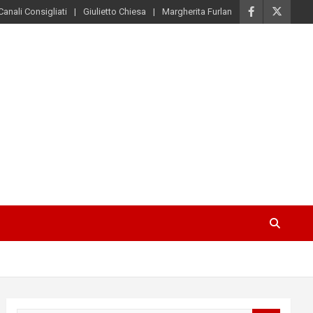
Canali Consigliati
Giulietto Chiesa
Margherita Furlan