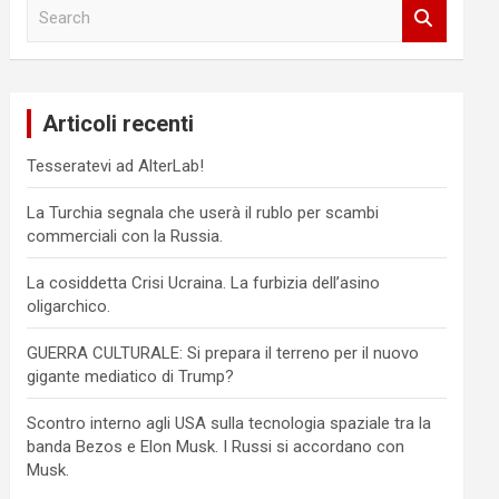
S
e
a
r
c
Articoli recenti
h
Tesseratevi ad AlterLab!
La Turchia segnala che userà il rublo per scambi
commerciali con la Russia.
La cosiddetta Crisi Ucraina. La furbizia dell’asino
oligarchico.
GUERRA CULTURALE: Si prepara il terreno per il nuovo
gigante mediatico di Trump?
Scontro interno agli USA sulla tecnologia spaziale tra la
banda Bezos e Elon Musk. I Russi si accordano con
Musk.