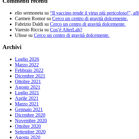
Commenti recenti
elio sermoneta
su
“Il vaccino rende il virus più pericoloso!”, 
Carmen Romor
su
Cerco un centro di gravità dolcemente.
Fabrizio Daldi
su
Cerco un centro di gravità dolcemente.
Varesio Riccia
su
Cos’è AlterLab?
Ulisse
su
Cerco un centro di gravità dolcemente.
Archivi
Luglio 2026
Marzo 2022
Febbraio 2022
Dicembre 2021
Ottobre 2021
Agosto 2021
Luglio 2021
Aprile 2021
Marzo 2021
Gennaio 2021
Dicembre 2020
Novembre 2020
Ottobre 2020
Settembre 2020
Agosto 2020