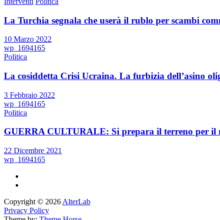
Interventi
Politica
La Turchia segnala che userà il rublo per scambi comm
10 Marzo 2022
wp_1694165
Politica
La cosiddetta Crisi Ucraina. La furbizia dell’asino oli
3 Febbraio 2022
wp_1694165
Politica
GUERRA CULTURALE: Si prepara il terreno per il n
22 Dicembre 2021
wp_1694165
Copyright © 2026
AlterLab
Privacy Policy
Theme by:
Theme Horse