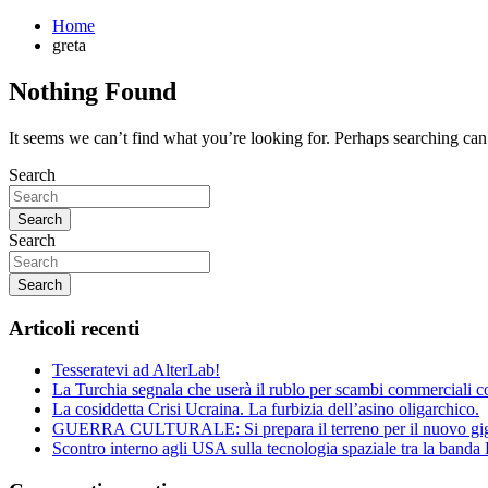
Home
greta
Nothing Found
It seems we can’t find what you’re looking for. Perhaps searching can
Search
Search
Search
Search
Articoli recenti
Tesseratevi ad AlterLab!
La Turchia segnala che userà il rublo per scambi commerciali c
La cosiddetta Crisi Ucraina. La furbizia dell’asino oligarchico.
GUERRA CULTURALE: Si prepara il terreno per il nuovo gig
Scontro interno agli USA sulla tecnologia spaziale tra la band