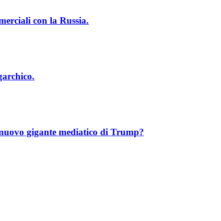
erciali con la Russia.
garchico.
uovo gigante mediatico di Trump?