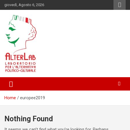
Skip
giovedì, Agosto 6, 2026
to
content
Laboratorio per l'alternativa Politico-Culturale
AlterLab
Home
europee2019
Nothing Found
It seems we can’t find what you’re looking for. Perhaps