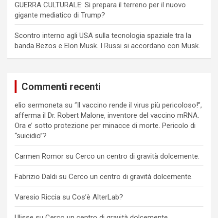
GUERRA CULTURALE: Si prepara il terreno per il nuovo
gigante mediatico di Trump?
Scontro interno agli USA sulla tecnologia spaziale tra la
banda Bezos e Elon Musk. I Russi si accordano con Musk.
Commenti recenti
elio sermoneta
su
“Il vaccino rende il virus più pericoloso!”,
afferma il Dr. Robert Malone, inventore del vaccino mRNA.
Ora e’ sotto protezione per minacce di morte. Pericolo di
“suicidio”?
Carmen Romor
su
Cerco un centro di gravità dolcemente.
Fabrizio Daldi
su
Cerco un centro di gravità dolcemente.
Varesio Riccia
su
Cos’è AlterLab?
Ulisse
su
Cerco un centro di gravità dolcemente.