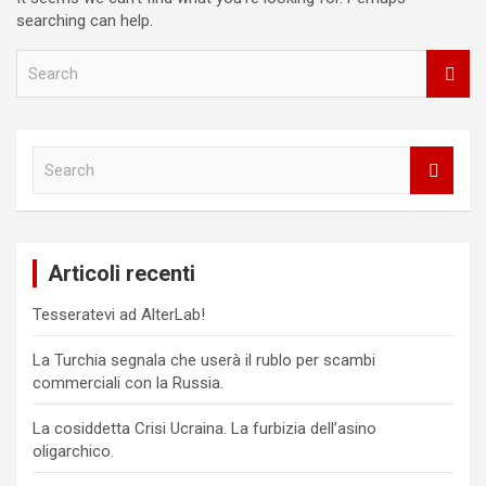
searching can help.
S
e
a
r
c
S
h
e
a
r
c
Articoli recenti
h
Tesseratevi ad AlterLab!
La Turchia segnala che userà il rublo per scambi
commerciali con la Russia.
La cosiddetta Crisi Ucraina. La furbizia dell’asino
oligarchico.