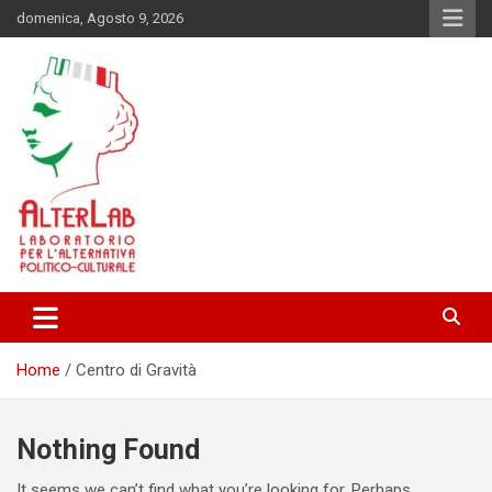
Skip
domenica, Agosto 9, 2026
to
content
Laboratorio per l'alternativa Politico-Culturale
AlterLab
Home
Centro di Gravità
Nothing Found
It seems we can’t find what you’re looking for. Perhaps