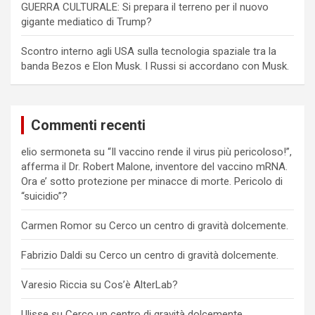
GUERRA CULTURALE: Si prepara il terreno per il nuovo
gigante mediatico di Trump?
Scontro interno agli USA sulla tecnologia spaziale tra la
banda Bezos e Elon Musk. I Russi si accordano con Musk.
Commenti recenti
elio sermoneta
su
“Il vaccino rende il virus più pericoloso!”,
afferma il Dr. Robert Malone, inventore del vaccino mRNA.
Ora e’ sotto protezione per minacce di morte. Pericolo di
“suicidio”?
Carmen Romor
su
Cerco un centro di gravità dolcemente.
Fabrizio Daldi
su
Cerco un centro di gravità dolcemente.
Varesio Riccia
su
Cos’è AlterLab?
Ulisse
su
Cerco un centro di gravità dolcemente.