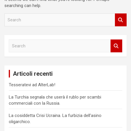
searching can help.
S
e
a
r
c
S
h
e
a
r
c
Articoli recenti
h
Tesseratevi ad AlterLab!
La Turchia segnala che userà il rublo per scambi
commerciali con la Russia.
La cosiddetta Crisi Ucraina. La furbizia dell’asino
oligarchico.