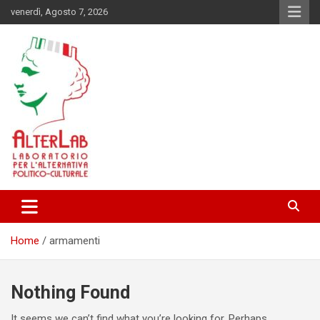
Skip
venerdì, Agosto 7, 2026
to
content
Laboratorio per l'alternativa Politico-Culturale
AlterLab
Home
armamenti
Nothing Found
It seems we can’t find what you’re looking for. Perhaps