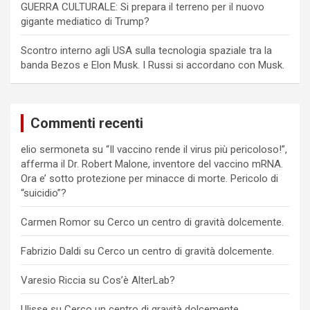
GUERRA CULTURALE: Si prepara il terreno per il nuovo
gigante mediatico di Trump?
Scontro interno agli USA sulla tecnologia spaziale tra la
banda Bezos e Elon Musk. I Russi si accordano con Musk.
Commenti recenti
elio sermoneta
su
“Il vaccino rende il virus più pericoloso!”,
afferma il Dr. Robert Malone, inventore del vaccino mRNA.
Ora e’ sotto protezione per minacce di morte. Pericolo di
“suicidio”?
Carmen Romor
su
Cerco un centro di gravità dolcemente.
Fabrizio Daldi
su
Cerco un centro di gravità dolcemente.
Varesio Riccia
su
Cos’è AlterLab?
Ulisse
su
Cerco un centro di gravità dolcemente.