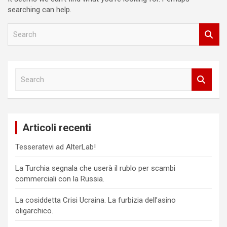
searching can help.
S
e
a
r
c
S
h
e
a
r
c
Articoli recenti
h
Tesseratevi ad AlterLab!
La Turchia segnala che userà il rublo per scambi
commerciali con la Russia.
La cosiddetta Crisi Ucraina. La furbizia dell’asino
oligarchico.